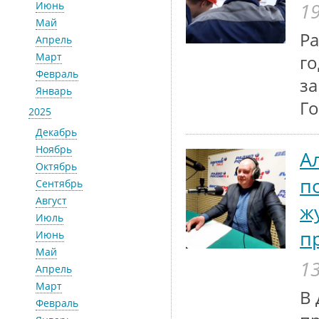
19
Июнь
Май
Ра
Апрель
Март
го
Февраль
за
Январь
Го
2025
Декабрь
Ноябрь
А
Октябрь
п
Сентябрь
Август
ж
Июль
п
Июнь
Май
13
Апрель
Март
В 
Февраль