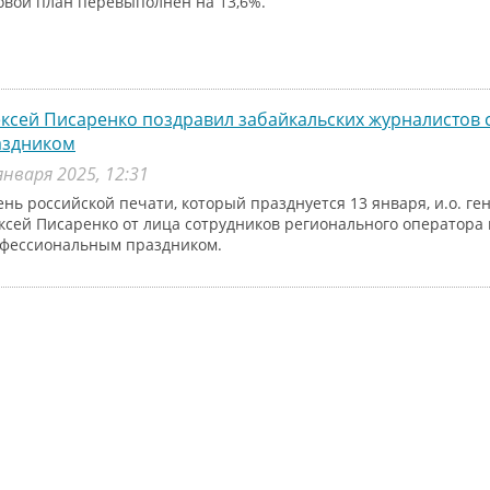
овой план перевыполнен на 13,6%.
ксей Писаренко поздравил забайкальских журналистов
аздником
января 2025, 12:31
ень российской печати, который празднуется 13 января, и.о. г
ксей Писаренко от лица сотрудников регионального оператора
фессиональным праздником.