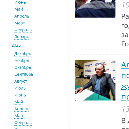
19
Июнь
Май
Ра
Апрель
Март
го
Февраль
за
Январь
Го
2025
Декабрь
Ноябрь
А
Октябрь
п
Сентябрь
Август
ж
Июль
п
Июнь
Май
13
Апрель
Март
В 
Февраль