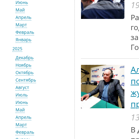
19
Июнь
Май
Ра
Апрель
Март
го
Февраль
за
Январь
Го
2025
Декабрь
Ноябрь
А
Октябрь
п
Сентябрь
Август
ж
Июль
п
Июнь
Май
13
Апрель
Март
В 
Февраль