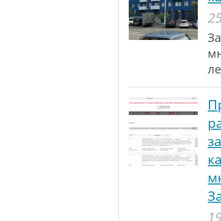
25
За
мн
ле
П
р
з
к
м
З
19