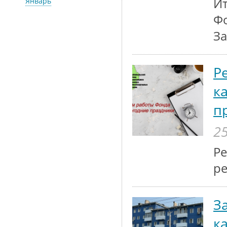
Ит
Январь
Фо
За
Р
к
п
25
Р
ре
З
к