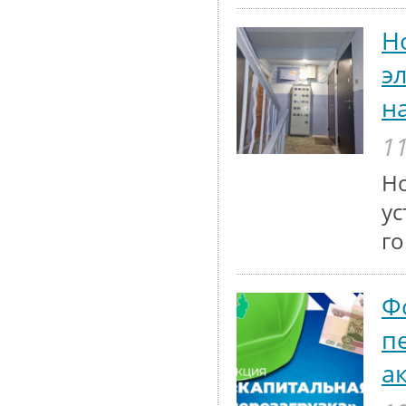
Н
э
н
11
Но
ус
го
Ф
п
а