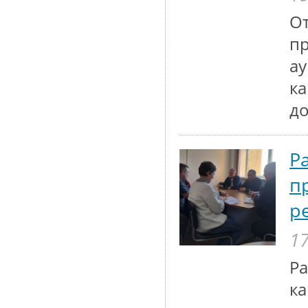
От
п
ау
к
до
Р
п
р
17
Р
ка