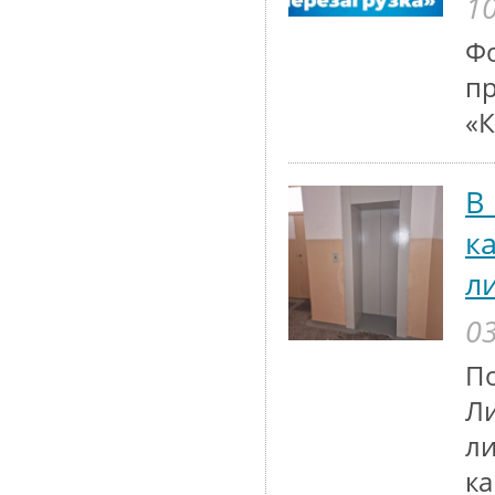
10
Ф
пр
«К
В
к
л
03
П
Ли
ли
ка