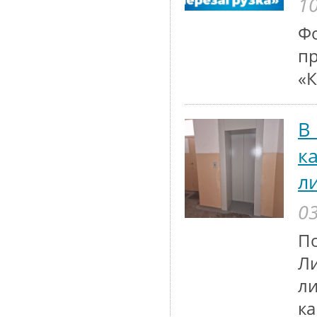
10
Ф
пр
«К
В
к
л
03
П
Ли
ли
ка