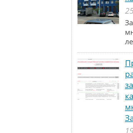
25
За
мн
ле
П
р
з
к
м
З
19