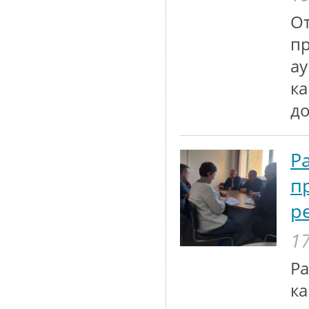
От
п
ау
к
до
Р
п
р
17
Р
ка