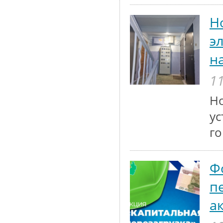
Н
э
н
11
Но
ус
го
Ф
п
а