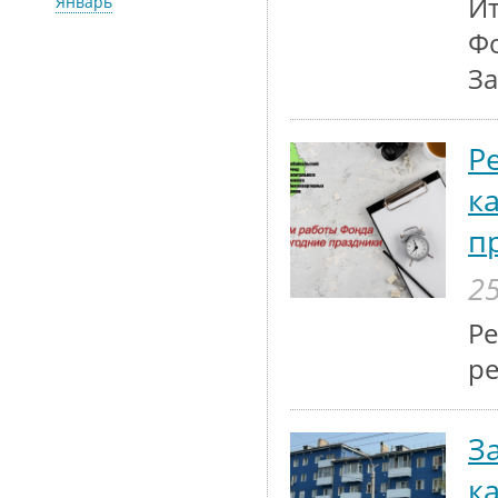
Ит
Январь
Фо
За
Р
к
п
25
Р
ре
З
к