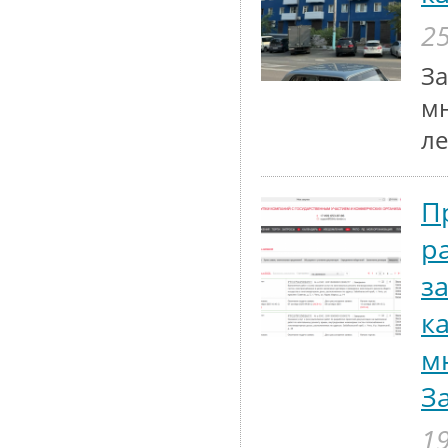
25
За
мн
ле
П
р
з
к
м
З
19