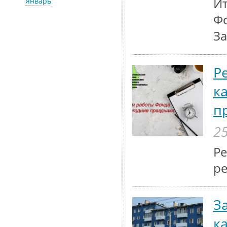
Ит
Январь
Фо
За
Р
к
п
25
Р
ре
З
к