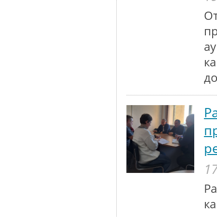
От
п
ау
к
до
Р
п
р
17
Р
ка