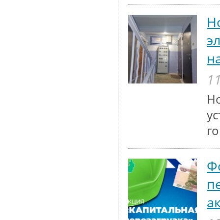
Н
э
н
11
Но
ус
го
Ф
п
а