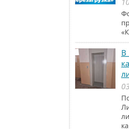
10
Ф
пр
«К
В
к
л
03
П
Ли
ли
ка