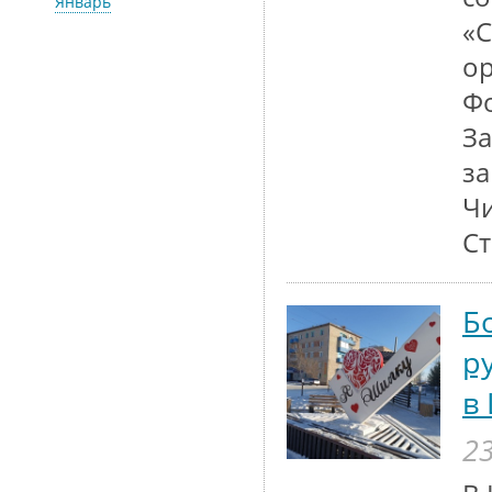
Январь
«
о
Фо
За
за
Чи
Ст
Б
р
в
23