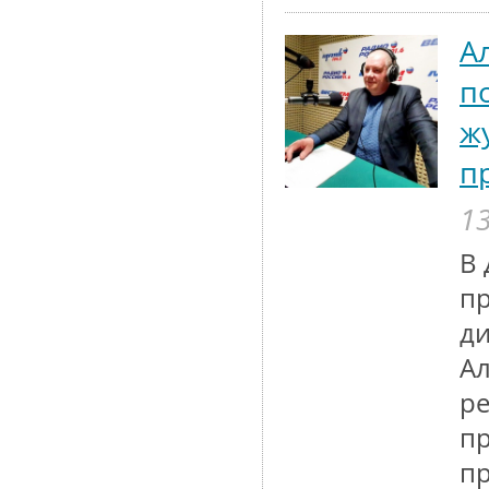
А
п
ж
п
13
В 
пр
ди
Ал
ре
пр
п