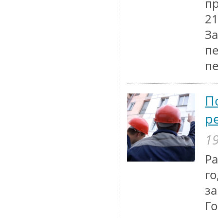
пр
21
За
пе
пе
П
р
19
Ра
го
за
Го