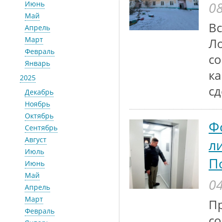
08
Июнь
Май
Вс
Апрель
Март
Ло
Февраль
со
Январь
ка
2025
сд
Декабрь
Ноябрь
Октябрь
Ф
Сентябрь
Август
л
Июль
П
Июнь
Май
04
Апрель
Март
Пр
Февраль
со