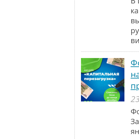
В 
ка
вы
ру
ви
Ф
н
п
23
Фо
За
ян