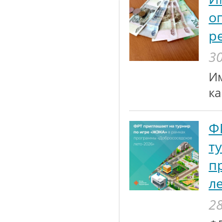
о
р
30
Им
к
Ф
т
п
л
28