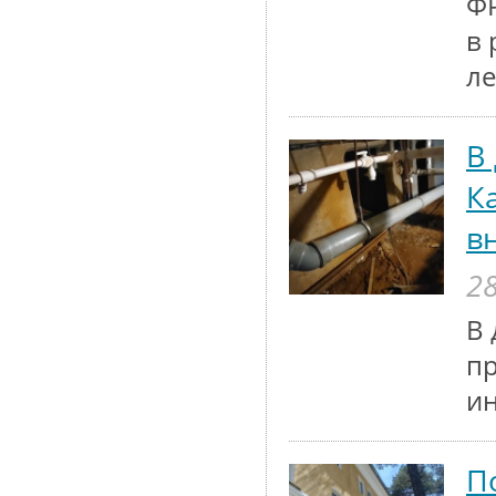
ФР
в 
ле
В
К
в
28
В 
п
и
П