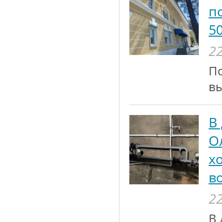
п
5
22
По
вы
В
О
х
в
22
В 