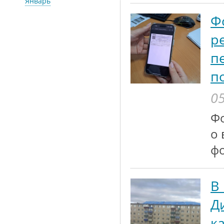
Январь
Ф
р
п
п
05
Ф
о 
ф
В
Д
к