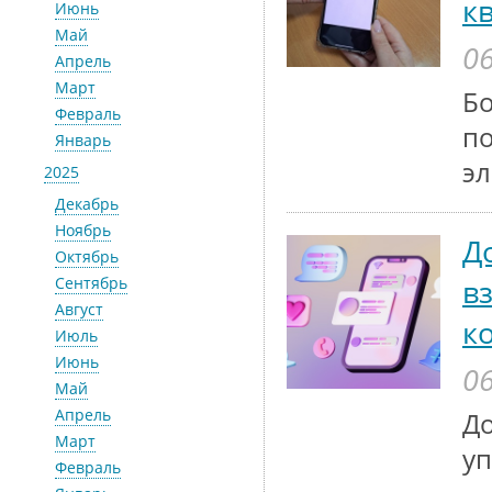
к
Июнь
Май
06
Апрель
Март
Бо
Февраль
по
Январь
эл
2025
Декабрь
Ноябрь
Д
Октябрь
в
Сентябрь
Август
к
Июль
Июнь
06
Май
Апрель
До
Март
у
Февраль