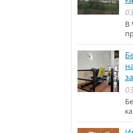
03
В 
п
Б
н
з
03
Бе
ка
И