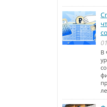
С
ч
с
01
В 
ур
со
фи
пр
ле