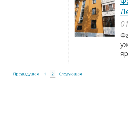
Ф
Л
01
Фа
уж
яр
Предыдущая
1
2
Следующая