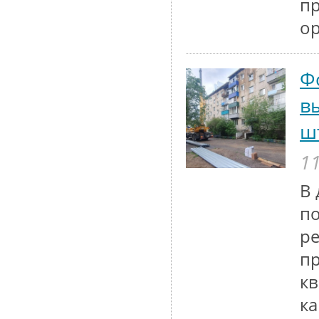
п
ор
Ф
в
ш
11
В 
по
ре
пр
кв
ка