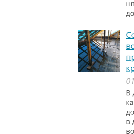
шт
до
С
в
п
к
01
В 
к
до
в 
во