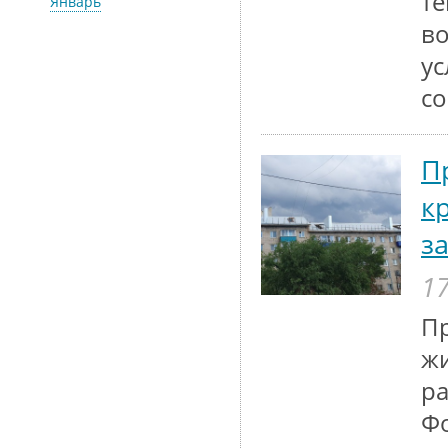
те
Январь
во
у
со
П
к
з
17
П
жи
ра
Фо