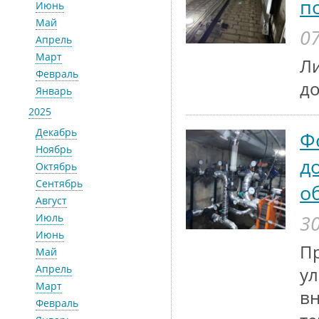
п
Июнь
Май
07
Апрель
Март
Ли
Февраль
до
Январь
2025
Декабрь
Ф
Ноябрь
д
Октябрь
Сентябрь
о
Август
30
Июль
Июнь
Пр
Май
Апрель
ул
Март
в
Февраль