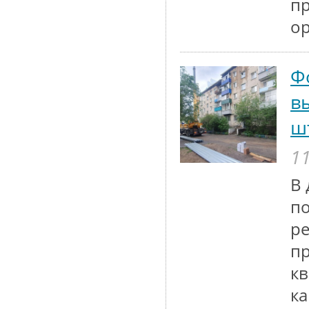
п
ор
Ф
в
ш
11
В 
по
ре
пр
кв
ка