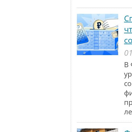
С
ч
с
01
В 
ур
со
фи
пр
ле