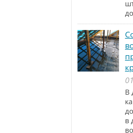
шт
до
С
в
п
к
01
В 
к
до
в 
во