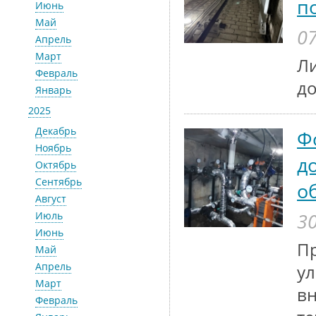
п
Июнь
Май
07
Апрель
Март
Ли
Февраль
до
Январь
2025
Декабрь
Ф
Ноябрь
д
Октябрь
Сентябрь
о
Август
30
Июль
Июнь
Пр
Май
Апрель
ул
Март
в
Февраль