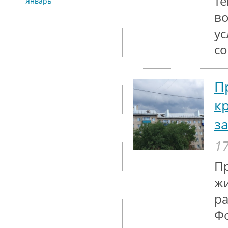
те
Январь
во
у
со
П
к
з
17
П
жи
ра
Фо