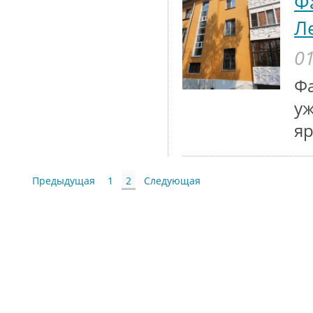
Ф
Л
01
Фа
уж
яр
Предыдущая
1
2
Следующая