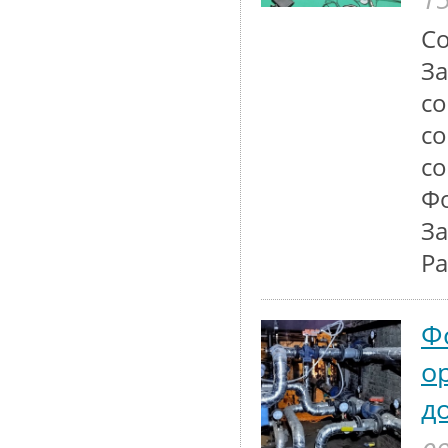
Со
За
со
со
со
Фо
За
Ра
Ф
о
д