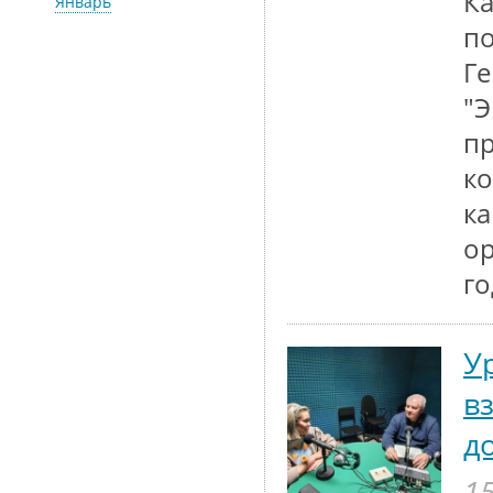
Ка
Январь
по
Г
"Э
пр
ко
ка
ор
го
У
в
д
15