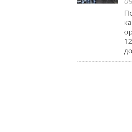
09
По
ка
ор
12
до