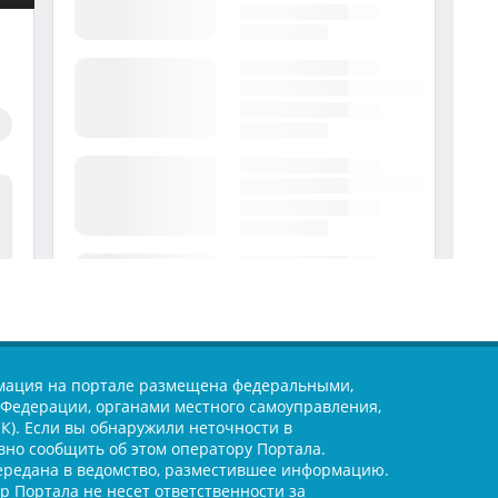
ация на портале размещена федеральными,
Федерации, органами местного самоуправления,
). Если вы обнаружили неточности в
но сообщить об этом оператору Портала.
ередана в ведомство, разместившее информацию.
 Портала не несет ответственности за