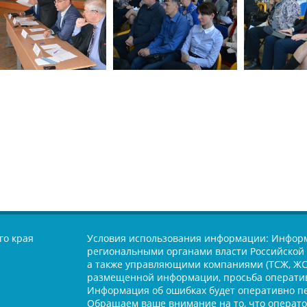
го края
Условия использования информации:
Информ
региональными органами власти Российской 
а также управляющими компаниями (ТСЖ, ЖСК
размещенной информации, просьба оператив
Информация об ошибках будет оперативно п
Обращаем ваше внимание на то, что оператор