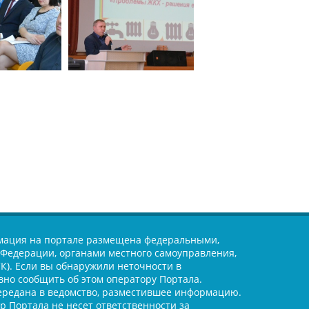
ация на портале размещена федеральными,
Федерации, органами местного самоуправления,
). Если вы обнаружили неточности в
но сообщить об этом оператору Портала.
ередана в ведомство, разместившее информацию.
 Портала не несет ответственности за