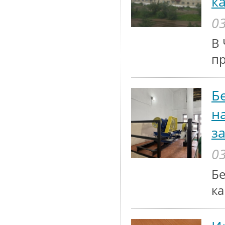
к
03
В 
п
Б
н
з
03
Бе
ка