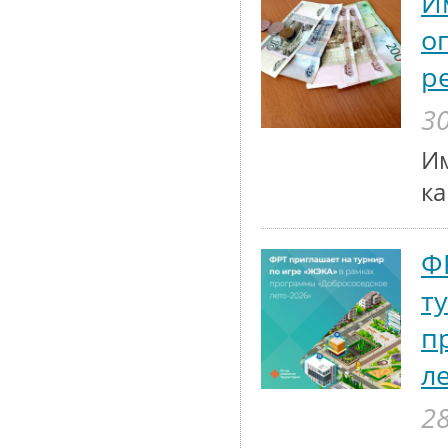
И
о
р
30
Им
к
Ф
т
п
л
28