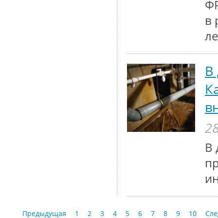
ФР
в 
ле
В
К
в
28
В 
п
и
Предыдущая
1
2
3
4
5
6
7
8
9
10
Сл