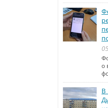
Ф
р
п
п
05
Ф
о 
ф
В
Д