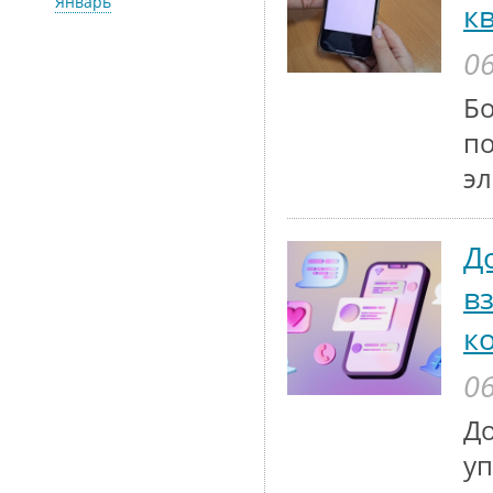
Январь
к
06
Бо
по
эл
Д
в
к
06
До
у