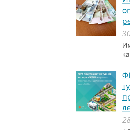
о
р
30
Им
к
Ф
т
п
л
28