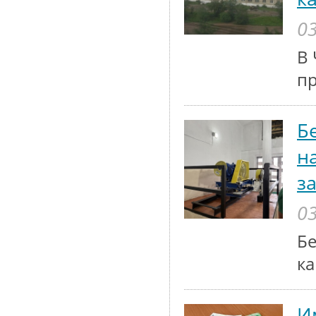
03
В 
п
Б
н
з
03
Бе
ка
И