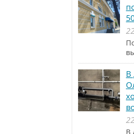
п
5
22
По
вы
В
О
х
в
22
В 