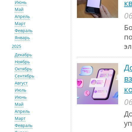
к
Июнь
Май
06
Апрель
Март
Бо
Февраль
по
Январь
эл
2025
Декабрь
Ноябрь
Д
Октябрь
в
Сентябрь
Август
к
Июль
Июнь
06
Май
Апрель
До
Март
у
Февраль