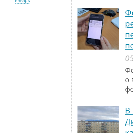
Январь
Ф
р
п
п
05
Ф
о 
ф
В
Д
к