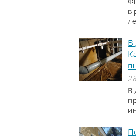
ФР
в 
ле
В
К
в
28
В 
п
и
П