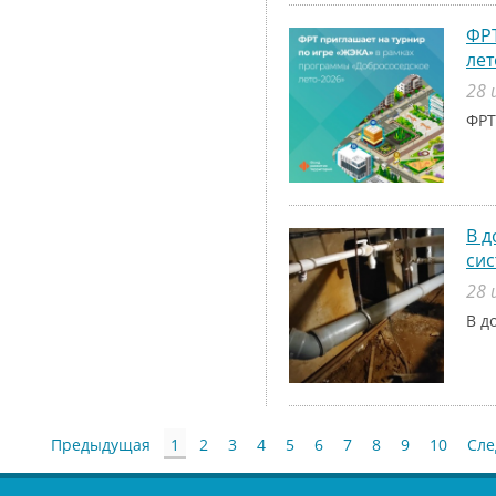
ФРТ
лет
28 
ФРТ
В д
си
28 
В д
Предыдущая
1
2
3
4
5
6
7
8
9
10
Сл