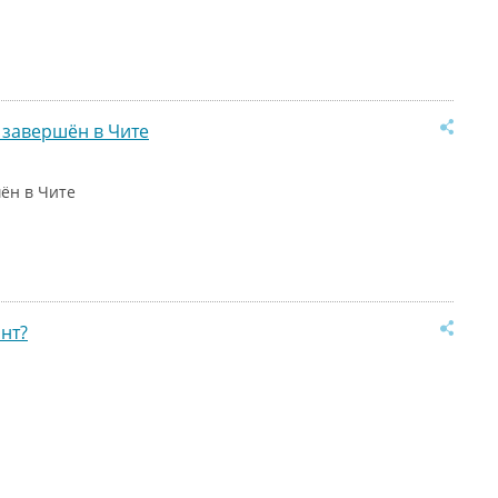
 завершён в Чите
ён в Чите
нт?