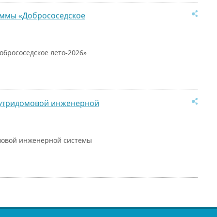
раммы «Добрососедское
обрососедское лето-2026»
нутридомовой инженерной
мовой инженерной системы