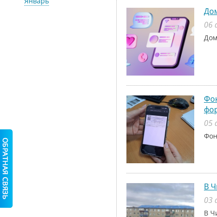
Январь
До
06 
Дом
Фон
фо
05 
Фон
В Ч
03 
В Ч