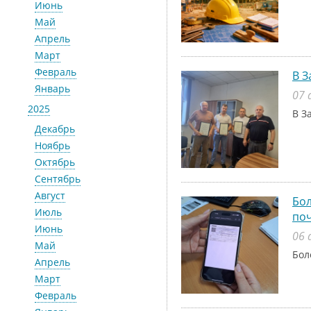
Июнь
Май
Апрель
Март
Февраль
В З
Январь
07 
2025
В З
Декабрь
Ноябрь
Октябрь
Сентябрь
Август
Бол
Июль
поч
Июнь
06 
Май
Бол
Апрель
Март
Февраль