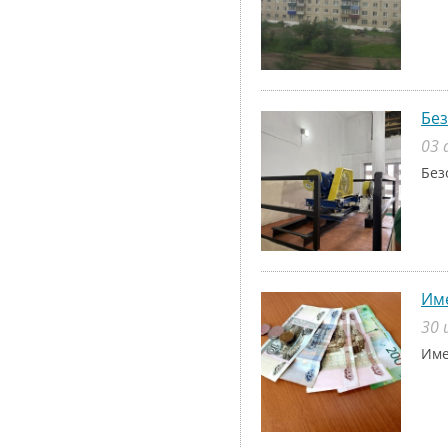
Без
03 
Без
Име
30 
Име