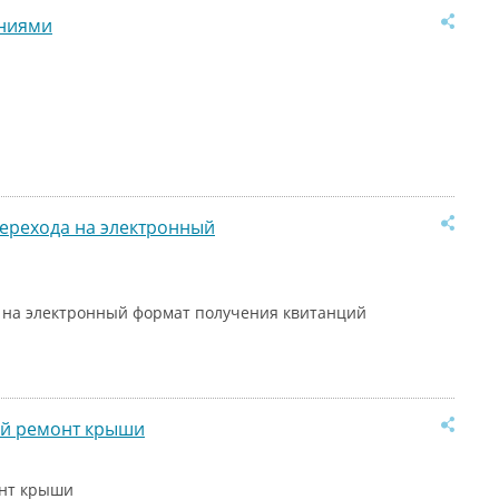
аниями
ерехода на электронный
 на электронный формат получения квитанций
ый ремонт крыши
онт крыши