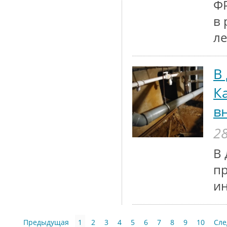
ФР
в 
ле
В
К
в
28
В 
п
и
Предыдущая
1
2
3
4
5
6
7
8
9
10
Сл