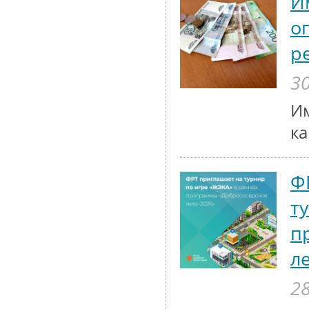
И
о
р
30
Им
к
Ф
т
п
л
28