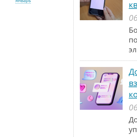
Январь
к
06
Бо
по
эл
Д
в
к
06
До
у