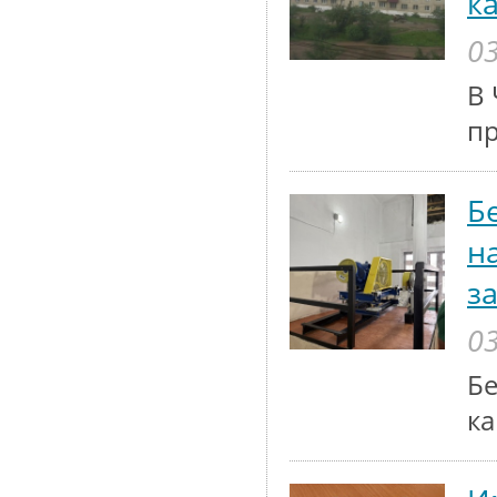
к
03
В 
п
Б
н
з
03
Бе
ка