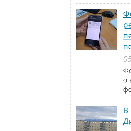
Ф
р
п
п
05
Ф
о 
ф
В
Д