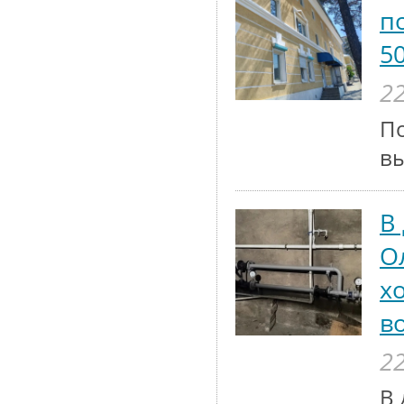
п
5
22
По
вы
В
О
х
в
22
В 