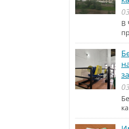
03
В 
п
Б
н
з
03
Бе
ка
И