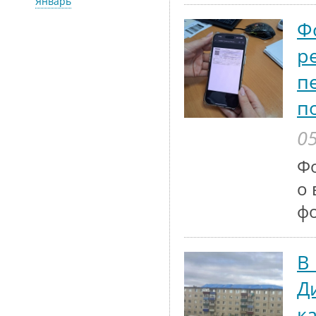
Январь
Ф
р
п
п
05
Ф
о 
ф
В
Д
к