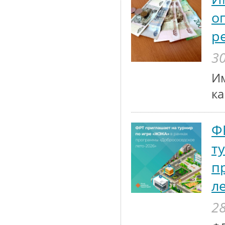
о
р
30
Им
к
Ф
т
п
л
28