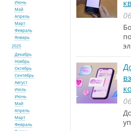
к
Июнь
Май
06
Апрель
Март
Бо
Февраль
по
Январь
эл
2025
Декабрь
Ноябрь
Д
Октябрь
в
Сентябрь
Август
к
Июль
Июнь
06
Май
Апрель
До
Март
у
Февраль