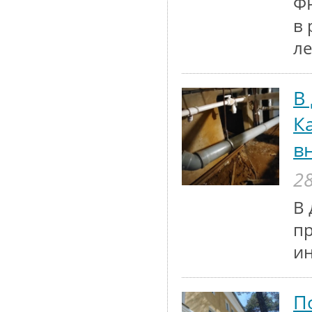
ФР
в 
ле
В
К
в
28
В 
п
и
П