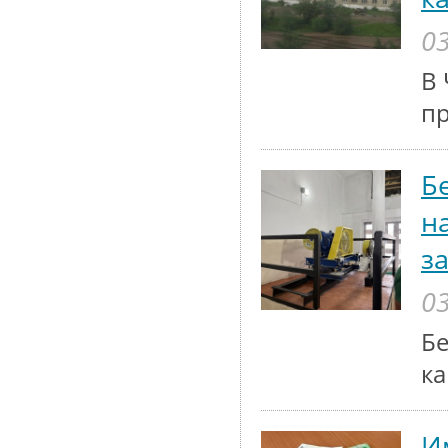
03
В 
п
Б
н
з
03
Бе
ка
И