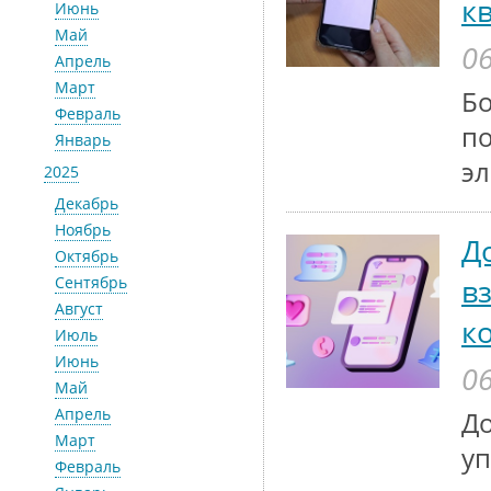
к
Июнь
Май
06
Апрель
Март
Бо
Февраль
по
Январь
эл
2025
Декабрь
Ноябрь
Д
Октябрь
в
Сентябрь
Август
к
Июль
Июнь
06
Май
Апрель
До
Март
у
Февраль