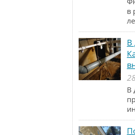
ФР
в 
ле
В
К
в
28
В 
п
и
П