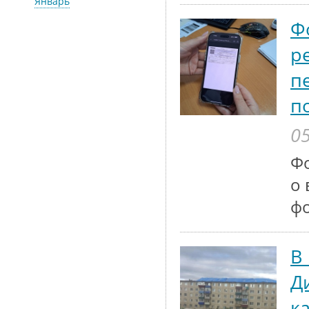
Январь
Ф
р
п
п
05
Ф
о 
ф
В
Д
к