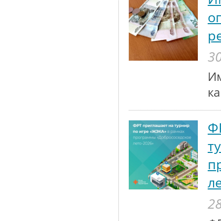
о
р
30
Им
к
Ф
т
п
л
28