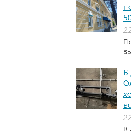
п
5
22
По
вы
В
О
х
в
22
В 