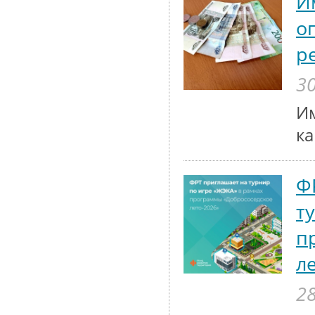
И
о
р
30
Им
к
Ф
т
п
л
28