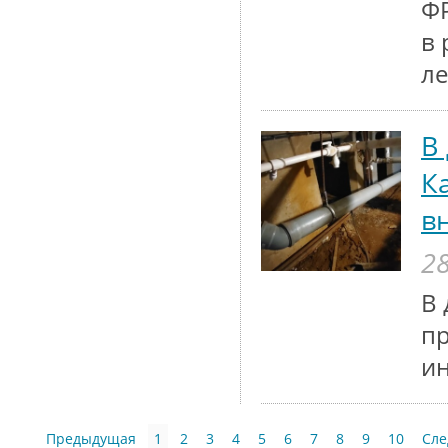
ФР
в 
ле
В
К
в
28
В 
п
и
Предыдущая
1
2
3
4
5
6
7
8
9
10
Сл