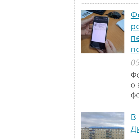
Ф
р
п
п
05
Ф
о 
ф
В
Д