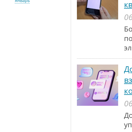
Январь
к
06
Бо
по
эл
Д
в
к
06
До
у