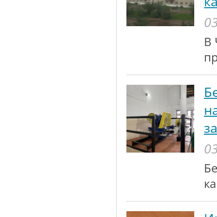
к
03
В 
п
Б
н
з
03
Бе
ка