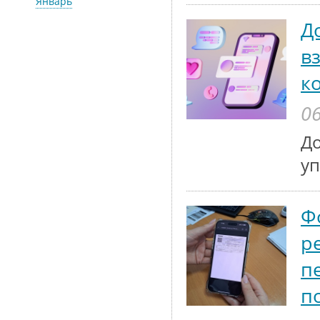
Январь
Д
в
к
06
До
у
Ф
р
п
п