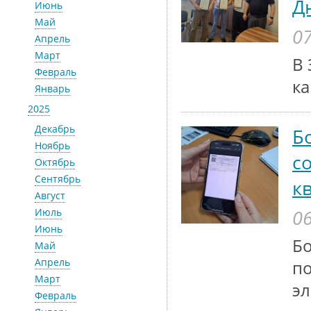
Д
Июнь
Май
07
Апрель
Март
В 
Февраль
ка
Январь
2025
Декабрь
Б
Ноябрь
с
Октябрь
Сентябрь
к
Август
06
Июль
Июнь
Бо
Май
Апрель
по
Март
эл
Февраль