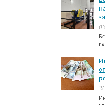
н
з
03
Бе
ка
И
о
р
30
Им