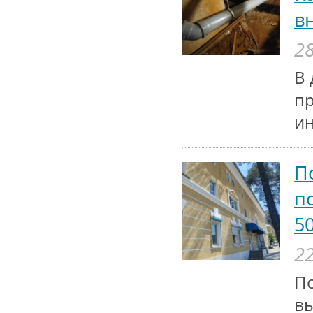
в
28
В 
п
и
П
п
5
22
По
вы