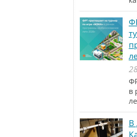
к
Ф
т
п
л
28
ФР
в 
ле
В
К