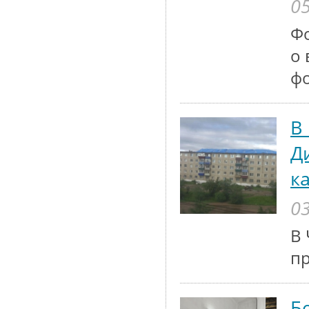
05
Ф
о 
ф
В
Д
к
03
В 
п
Б