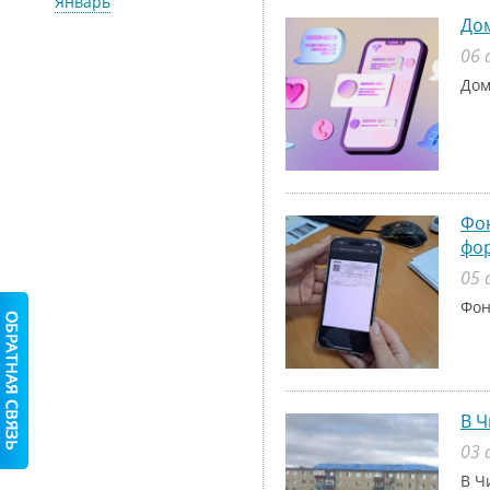
Январь
До
06 
Дом
Фон
фо
05 
Фон
В Ч
03 
В Ч