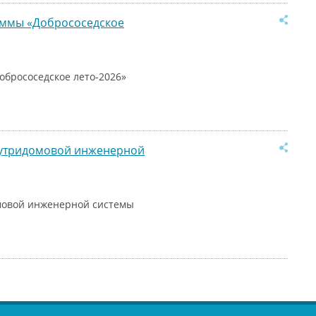
раммы «Добрососедское
обрососедское лето-2026»
нутридомовой инженерной
мовой инженерной системы