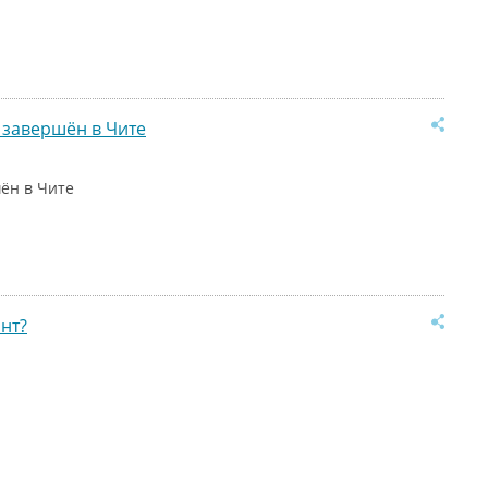
 завершён в Чите
ён в Чите
нт?