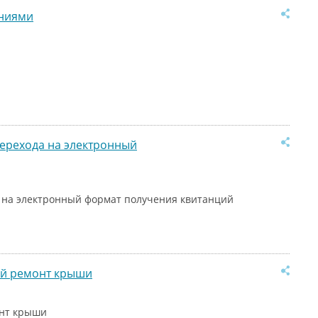
аниями
ерехода на электронный
 на электронный формат получения квитанций
ый ремонт крыши
онт крыши