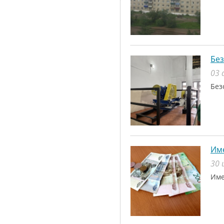
Без
03 
Без
Име
30 
Име