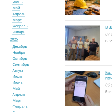
Июнь
Май
Апрель
Март
Февраль
В З
Январь
07 
2025
В З
Декабрь
Ноябрь
Октябрь
Сентябрь
Август
Бол
Июль
поч
Июнь
06 
Май
Бол
Апрель
Март
Февраль