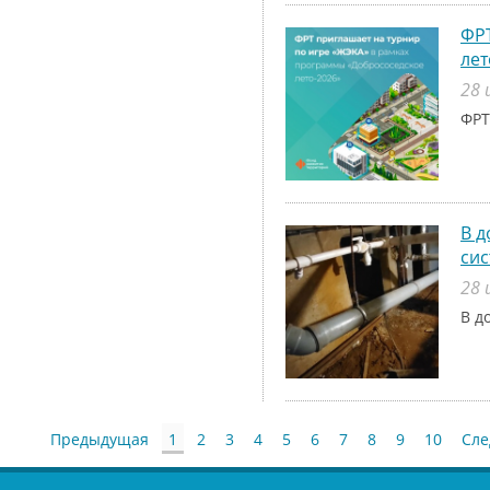
ФРТ
лет
28 
ФРТ
В д
си
28 
В д
Предыдущая
1
2
3
4
5
6
7
8
9
10
Сл