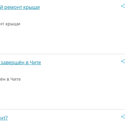
ый ремонт крыши
онт крыши
 завершён в Чите
ён в Чите
нт?