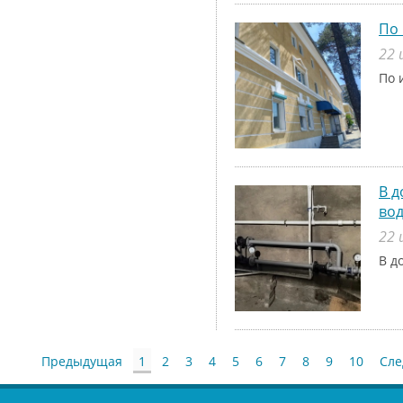
По 
22 
По 
В д
во
22 
В д
Предыдущая
1
2
3
4
5
6
7
8
9
10
Сл