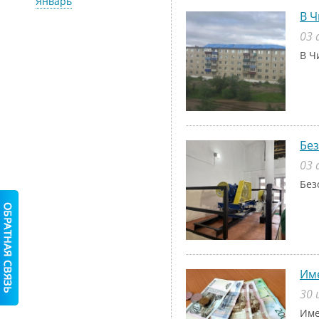
Январь
В Ч
03 
В Ч
Без
03 
Без
Име
30 
Име