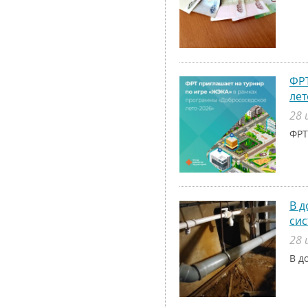
ФРТ
лет
28 
ФРТ
В д
си
28 
В д