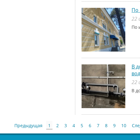
По 
22 
По 
В д
во
22 
В д
Предыдущая
1
2
3
4
5
6
7
8
9
10
Сл