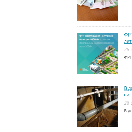
ФРТ
лет
28 
ФРТ
В д
си
28 
В д