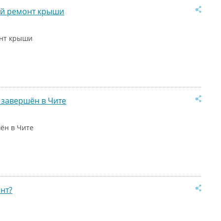
ый ремонт крыши
онт крыши
 завершён в Чите
ён в Чите
нт?