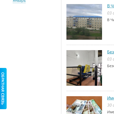
Январь
В Ч
03 
В Ч
Без
03 
Без
Име
30 
Име