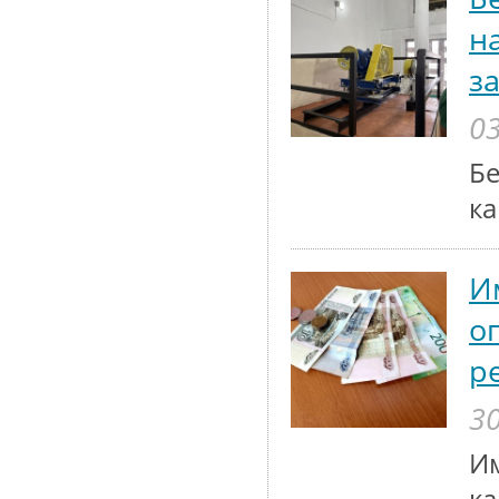
н
з
03
Бе
ка
И
о
р
30
Им