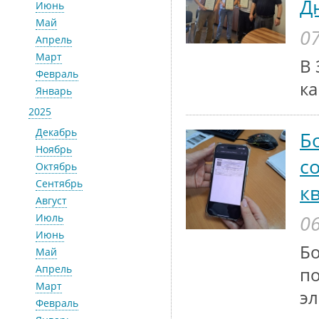
Д
Июнь
Май
07
Апрель
Март
В 
Февраль
ка
Январь
2025
Декабрь
Б
Ноябрь
с
Октябрь
Сентябрь
к
Август
06
Июль
Июнь
Бо
Май
Апрель
по
Март
эл
Февраль