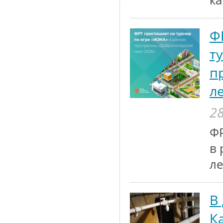
к
Ф
т
п
л
28
ФР
в 
ле
В
К