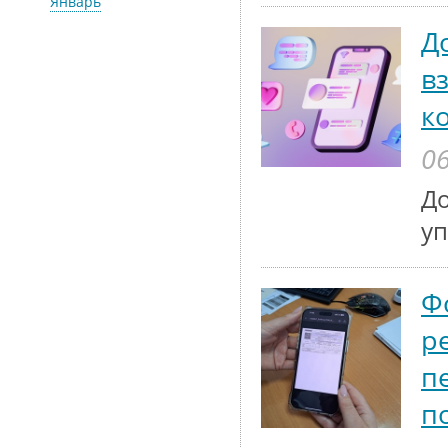
Январь
Д
в
к
06
До
у
Ф
р
п
п