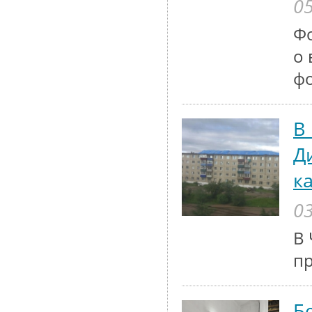
05
Ф
о 
ф
В
Д
к
03
В 
п
Б