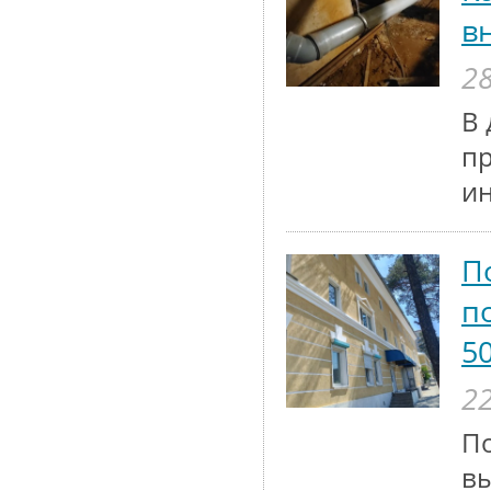
в
28
В 
п
и
П
п
5
22
По
вы