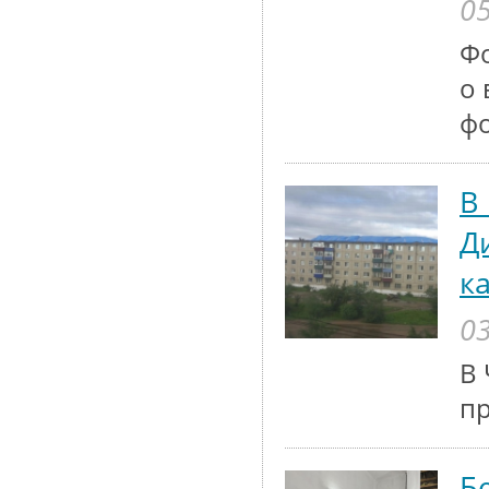
05
Ф
о 
ф
В
Д
к
03
В 
п
Б