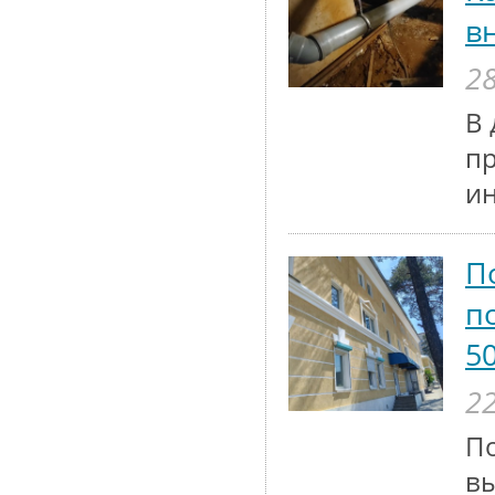
в
28
В 
п
и
П
п
5
22
По
вы