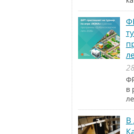
к
Ф
т
п
л
28
ФР
в 
ле
В
К