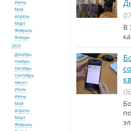
Д
Июнь
Май
07
Апрель
Март
В 
Февраль
ка
Январь
2025
Декабрь
Б
Ноябрь
с
Октябрь
Сентябрь
к
Август
06
Июль
Июнь
Бо
Май
Апрель
по
Март
эл
Февраль