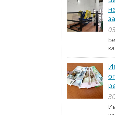
н
з
03
Бе
ка
И
о
р
30
Им