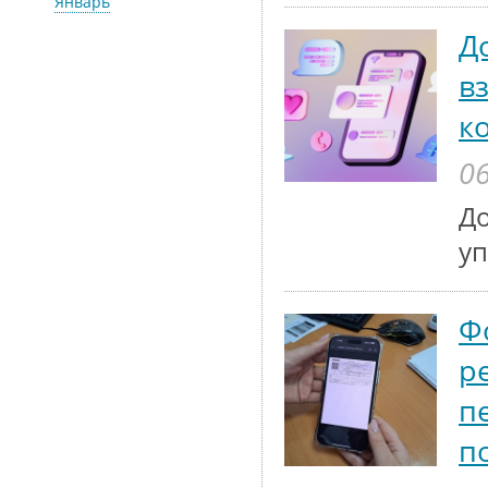
Январь
Д
в
к
06
До
у
Ф
р
п
п