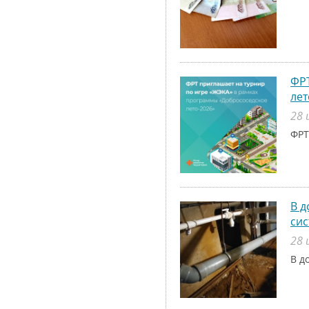
ФРТ
лет
28 
ФРТ
В д
си
28 
В д