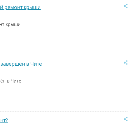
ый ремонт крыши
онт крыши
 завершён в Чите
ён в Чите
нт?