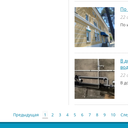
По 
22 
По 
В д
во
22 
В д
Предыдущая
1
2
3
4
5
6
7
8
9
10
Сл