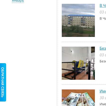
Январь
В Ч
03 
В Ч
Без
03 
Без
Име
30 
Име