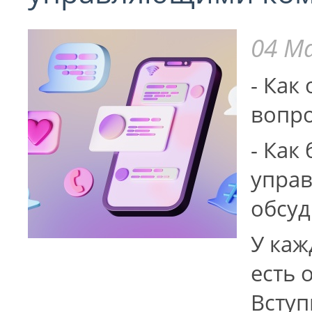
04 Ма
- Как
вопро
- Как
упра
обсуд
У каж
есть 
Вступ