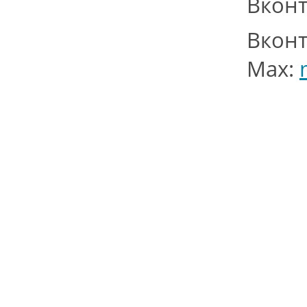
Вконт
Вконт
Маx: