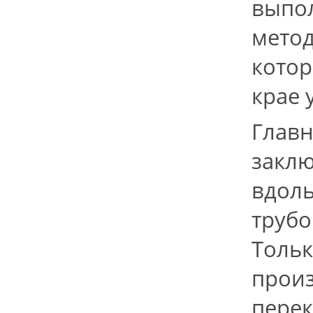
выпол
метод
котор
крае 
Главн
заклю
вдоль
трубо
Тольк
произ
перек