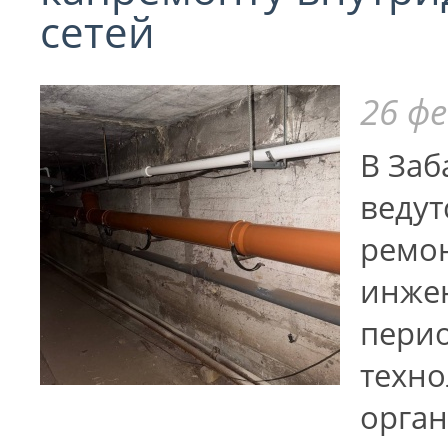
сетей
26 фе
В Заб
ведут
ремо
инжен
перио
техно
орган