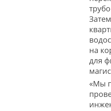
трубо
Затем
кварт
водо
на ко
для 
магис
«Мы 
прове
инжен