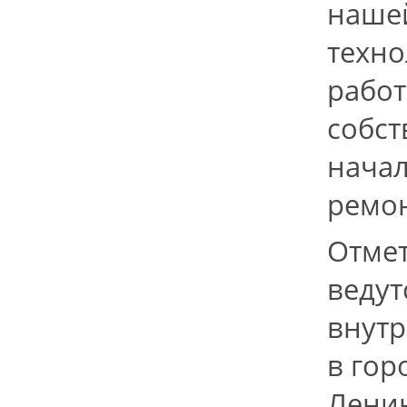
нашей
техно
работ
собст
начал
ремон
Отмет
ведут
внут
в гор
Ленин