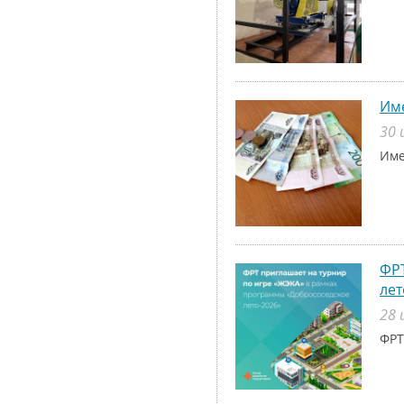
Име
30 
Име
ФРТ
лет
28 
ФРТ