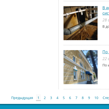
В д
си
28 
В д
По 
22 
По 
Предыдущая
1
2
3
4
5
6
7
8
9
10
Сл