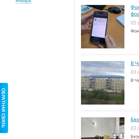
Январь
Фон
фо
05 
Фон
В Ч
03 
В Ч
Без
03 
Без