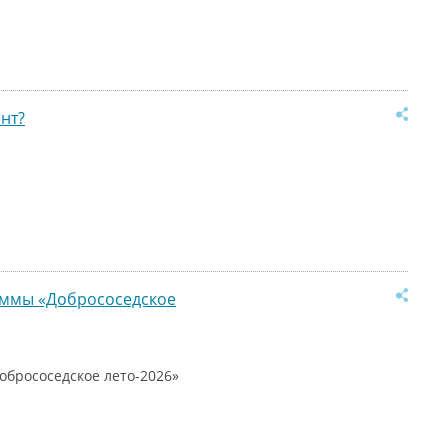
нт?
раммы «Добрососедское
обрососедское лето-2026»