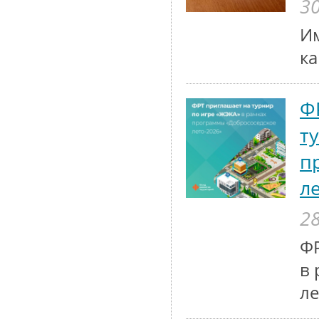
30
Им
к
Ф
т
п
л
28
ФР
в 
ле