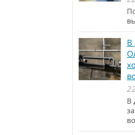
По
вы
В
О
х
в
22
В 
з
в