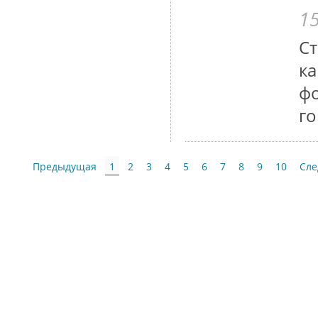
15
С
ка
фо
го
Предыдущая
1
2
3
4
5
6
7
8
9
10
Сл