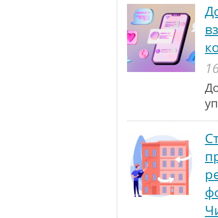
Д
в
к
16
До
у
С
п
р
ф
Ч