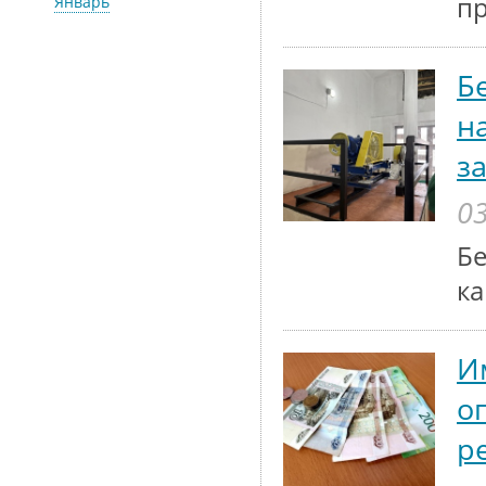
п
Январь
Б
н
з
03
Бе
ка
И
о
р