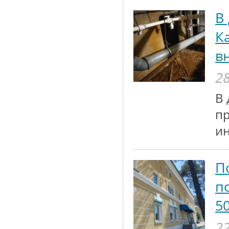
В
К
в
28
В 
п
и
П
п
5
22