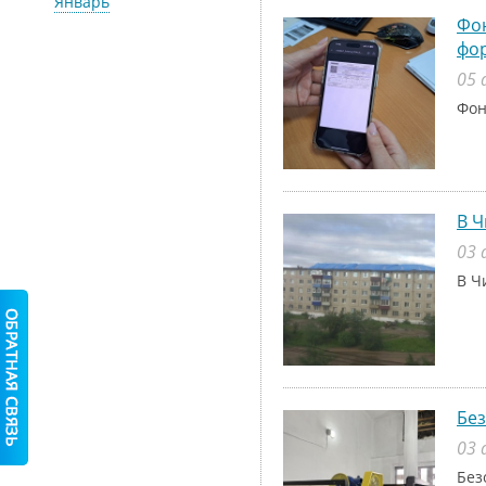
Январь
Фон
фо
05 
Фон
В Ч
03 
В Ч
Без
03 
Без