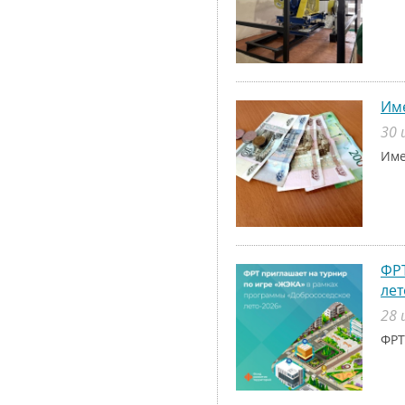
Име
30 
Име
ФРТ
лет
28 
ФРТ