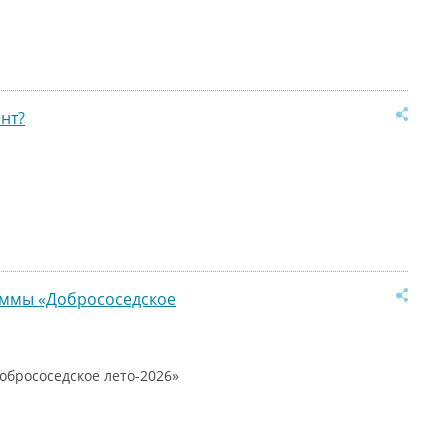
нт?
раммы «Добрососедское
обрососедское лето-2026»