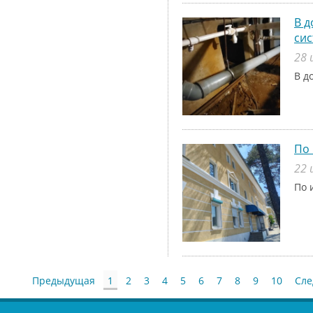
В д
си
28 
В д
По 
22 
По 
Предыдущая
1
2
3
4
5
6
7
8
9
10
Сл