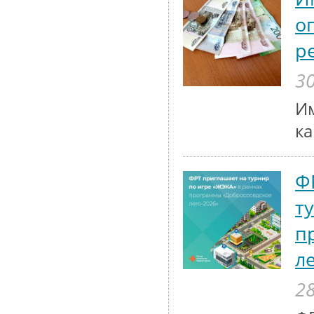
о
р
30
Им
к
Ф
т
п
л
28