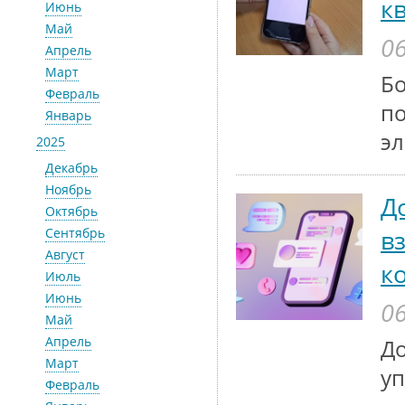
к
Июнь
Май
06
Апрель
Март
Бо
Февраль
по
Январь
эл
2025
Декабрь
Ноябрь
Д
Октябрь
в
Сентябрь
Август
к
Июль
Июнь
06
Май
Апрель
До
Март
у
Февраль