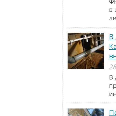
ФР
в 
ле
В
К
в
28
В 
п
и
П