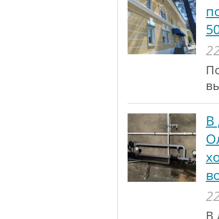
п
5
22
По
вы
В
О
х
в
22
В 