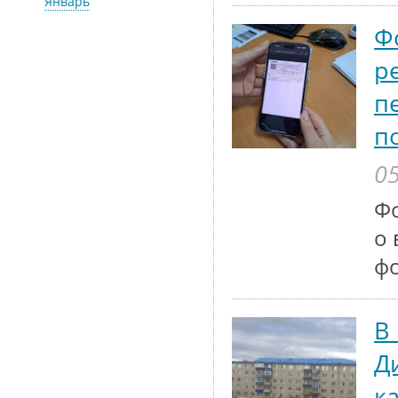
Январь
Ф
р
п
п
05
Ф
о 
ф
В
Д
к