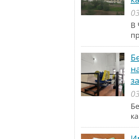
03
В 
п
Б
н
з
03
Бе
ка
И