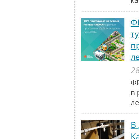
к
Ф
т
п
л
28
ФР
в 
ле
В
К