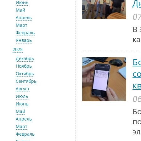
Д
Июнь
Май
07
Апрель
Март
В 
Февраль
ка
Январь
2025
Декабрь
Б
Ноябрь
с
Октябрь
Сентябрь
к
Август
06
Июль
Июнь
Бо
Май
Апрель
по
Март
эл
Февраль