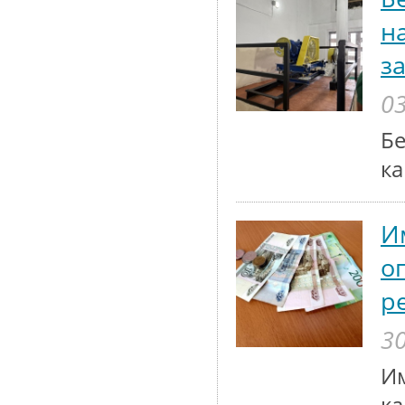
н
з
03
Бе
ка
И
о
р
30
Им