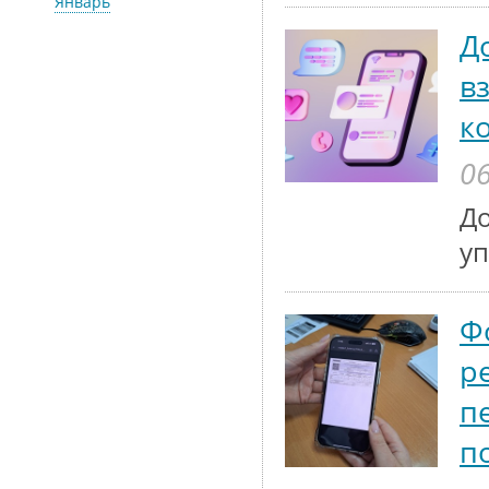
Январь
Д
в
к
06
До
у
Ф
р
п
п