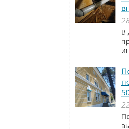
в
28
В 
п
и
П
п
5
22
По
вы