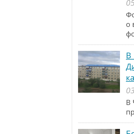
05
Ф
о 
ф
В
Д
к
03
В 
п
Б