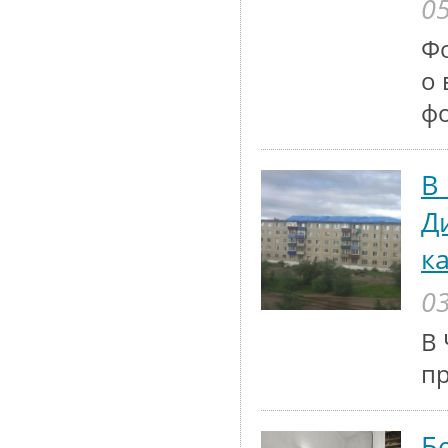
05
Ф
о 
ф
В
Д
к
03
В 
п
Б