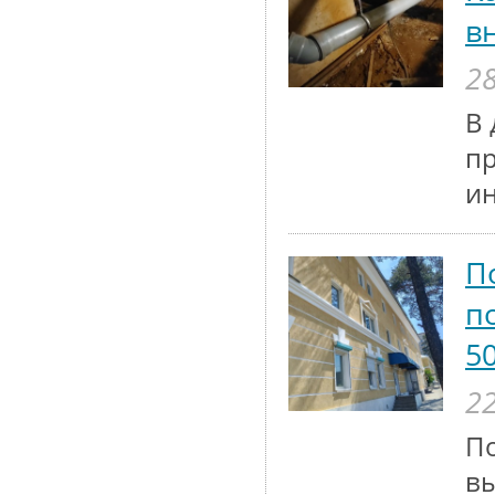
в
28
В 
п
и
П
п
5
22
По
вы