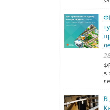
к
Ф
т
п
л
28
ФР
в 
ле
В
К