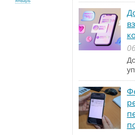
Январь
Д
в
к
06
До
у
Ф
р
п
п