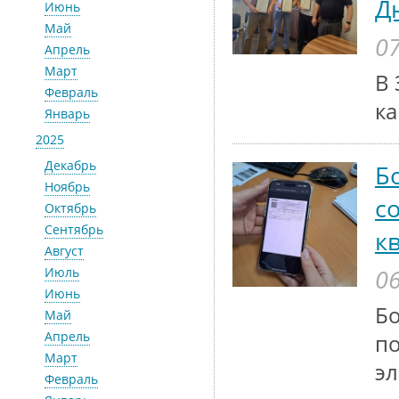
Д
Июнь
Май
07
Апрель
Март
В 
Февраль
ка
Январь
2025
Декабрь
Б
Ноябрь
с
Октябрь
Сентябрь
к
Август
06
Июль
Июнь
Бо
Май
Апрель
по
Март
эл
Февраль