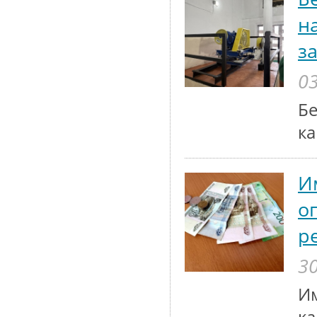
н
з
03
Бе
ка
И
о
р
30
Им