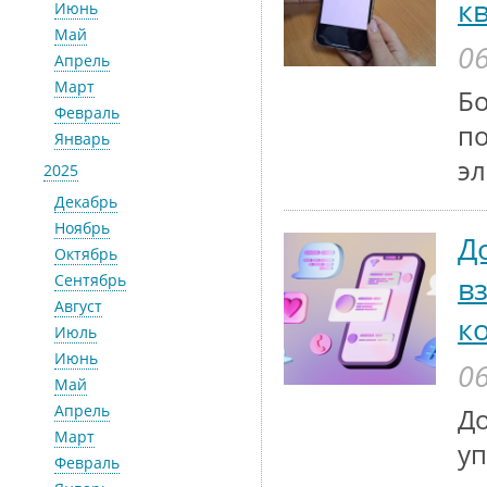
к
Июнь
Май
06
Апрель
Март
Бо
Февраль
по
Январь
эл
2025
Декабрь
Ноябрь
Д
Октябрь
в
Сентябрь
Август
к
Июль
Июнь
06
Май
Апрель
До
Март
у
Февраль