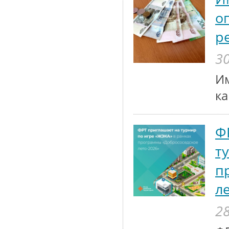
о
р
30
Им
к
Ф
т
п
л
28