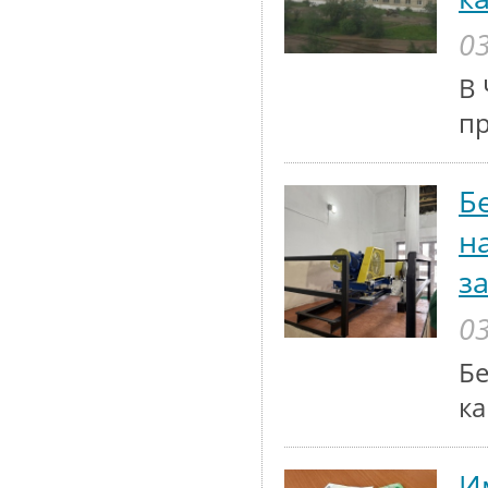
03
В 
п
Б
н
з
03
Бе
ка
И