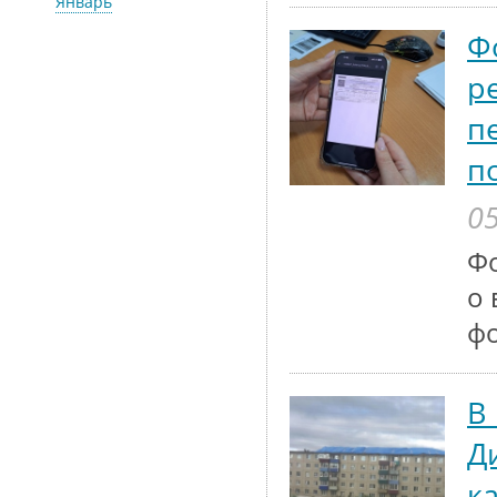
Январь
Ф
р
п
п
05
Ф
о 
ф
В
Д
к