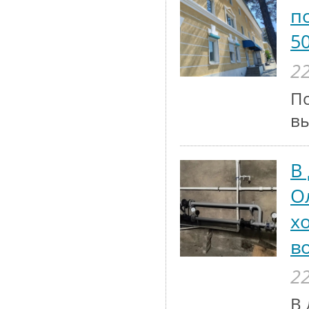
п
5
22
По
вы
В
О
х
в
22
В 