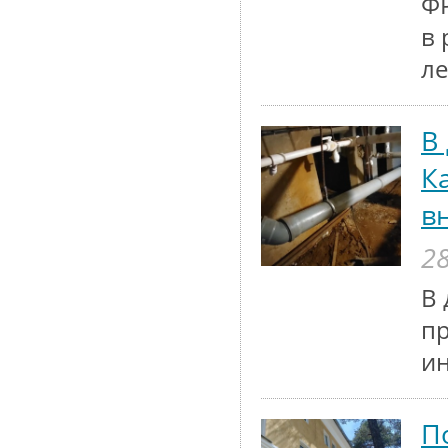
ФР
в 
ле
В
К
в
28
В 
п
и
П