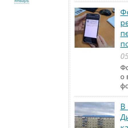
Январь
Ф
р
п
п
05
Ф
о 
ф
В
Д
к