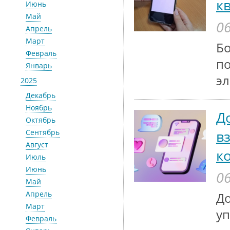
к
Июнь
Май
06
Апрель
Март
Бо
Февраль
по
Январь
эл
2025
Декабрь
Ноябрь
Д
Октябрь
в
Сентябрь
Август
к
Июль
Июнь
06
Май
Апрель
До
Март
у
Февраль