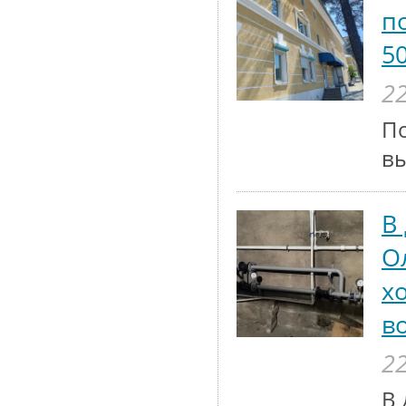
п
5
22
По
вы
В
О
х
в
22
В 