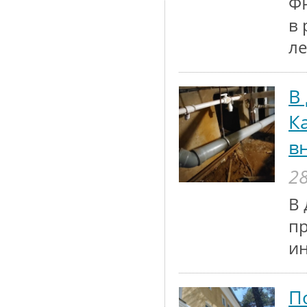
ФР
в 
ле
В
К
в
28
В 
п
и
П