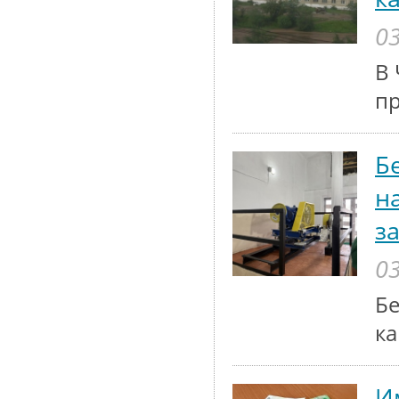
03
В 
п
Б
н
з
03
Бе
ка
И