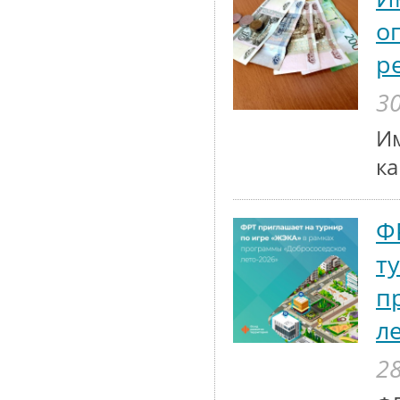
о
р
30
Им
к
Ф
т
п
л
28