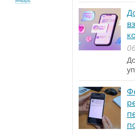
Январь
Д
в
к
06
До
у
Ф
р
п
п