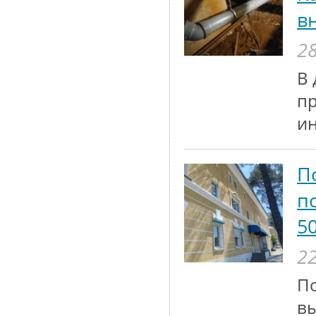
в
28
В 
п
и
П
п
5
22
По
вы