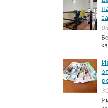
н
з
03
Бе
ка
И
о
р
30
Им