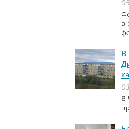
05
Ф
о 
ф
В
Д
к
03
В 
п
Б