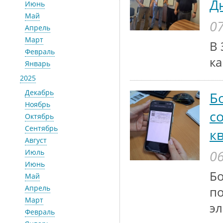
Д
Июнь
Май
07
Апрель
Март
В 
Февраль
ка
Январь
2025
Декабрь
Б
Ноябрь
с
Октябрь
Сентябрь
к
Август
06
Июль
Июнь
Бо
Май
Апрель
по
Март
эл
Февраль