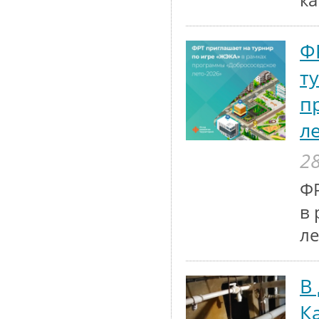
к
Ф
т
п
л
28
ФР
в 
ле
В
К