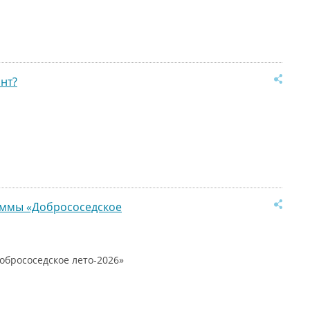
нт?
раммы «Добрососедское
обрососедское лето-2026»