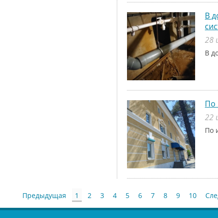
В д
си
28 
В д
По 
22 
По 
Предыдущая
1
2
3
4
5
6
7
8
9
10
Сл