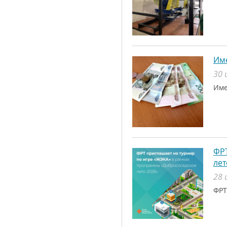
Име
30 
Име
ФРТ
лет
28 
ФРТ