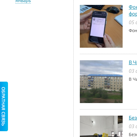
Январь
Фон
фо
05 
Фон
В Ч
03 
В Ч
Без
03 
Без