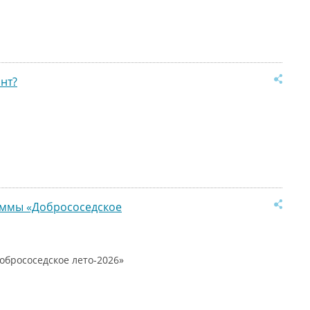
нт?
раммы «Добрососедское
обрососедское лето-2026»