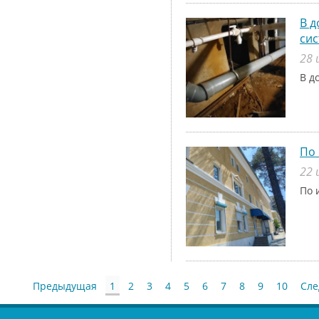
В д
си
28 
В д
По 
22 
По 
Предыдущая
1
2
3
4
5
6
7
8
9
10
Сл