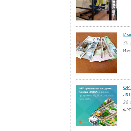
Име
30 
Име
ФРТ
лет
28 
ФРТ