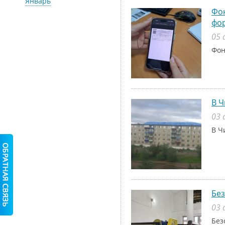
Январь
Фон
фо
05 
Фон
В Ч
03 
В Ч
Без
03 
Без