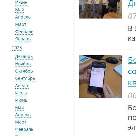
Д
Июнь
Май
07
Апрель
Март
В 
Февраль
ка
Январь
2025
Декабрь
Б
Ноябрь
с
Октябрь
Сентябрь
к
Август
06
Июль
Июнь
Бо
Май
Апрель
по
Март
эл
Февраль