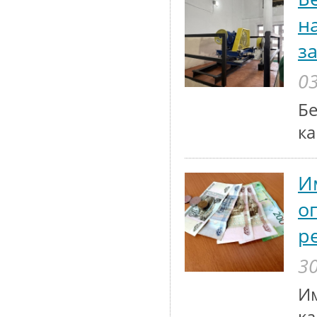
н
з
03
Бе
ка
И
о
р
30
Им