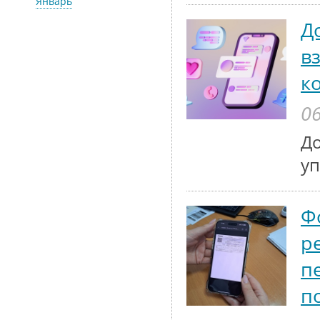
Январь
Д
в
к
06
До
у
Ф
р
п
п