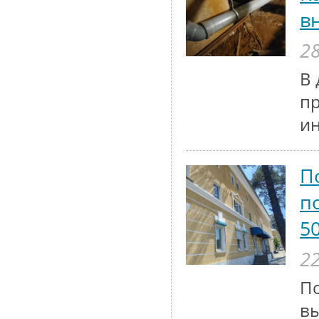
в
28
В 
п
и
П
п
5
22
По
вы