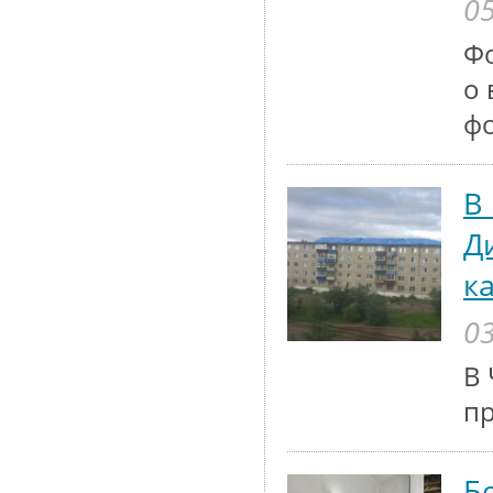
05
Ф
о 
ф
В
Д
к
03
В 
п
Б