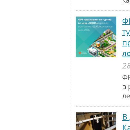
к
Ф
т
п
л
28
ФР
в 
ле
В
К