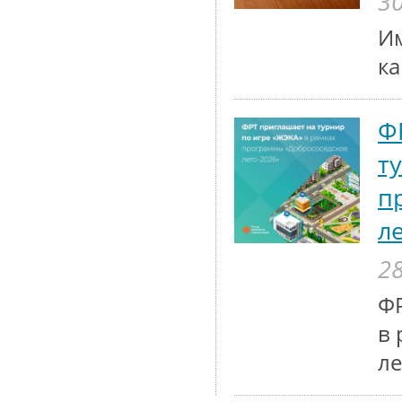
30
Им
к
Ф
т
п
л
28
ФР
в 
ле