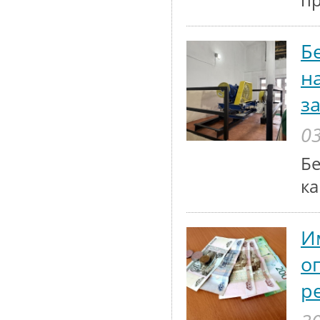
п
Б
н
з
03
Бе
ка
И
о
р