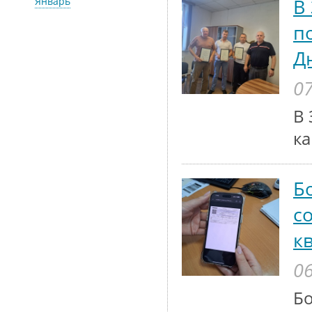
В
Январь
п
Д
07
В 
ка
Б
с
к
06
Бо