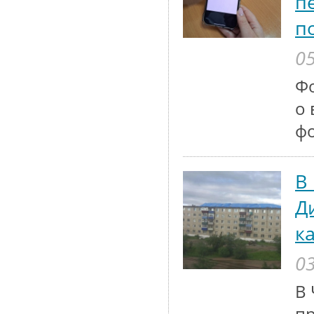
п
п
05
Ф
о 
ф
В
Д
к
03
В 