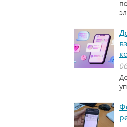
по
эл
Д
в
к
06
До
у
Ф
р