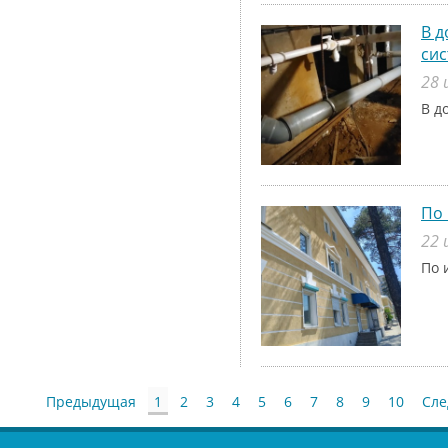
В д
си
28 
В д
По 
22 
По 
Предыдущая
1
2
3
4
5
6
7
8
9
10
Сл