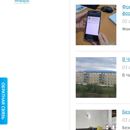
Январь
Фон
фо
05 
Фон
В Ч
03 
В Ч
Без
03 
Без