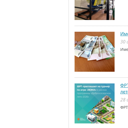
Име
30 
Име
ФРТ
лет
28 
ФРТ