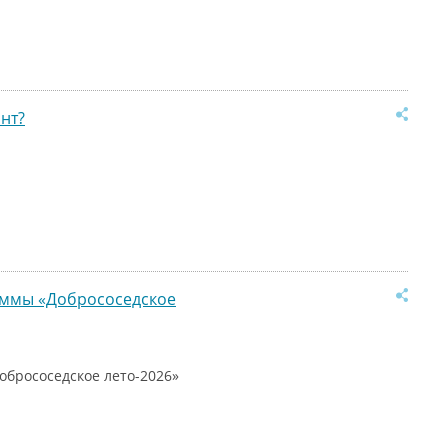
нт?
раммы «Добрососедское
обрососедское лето-2026»