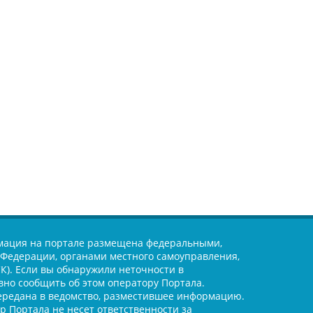
ация на портале размещена федеральными,
Федерации, органами местного самоуправления,
). Если вы обнаружили неточности в
но сообщить об этом оператору Портала.
ередана в ведомство, разместившее информацию.
 Портала не несет ответственности за